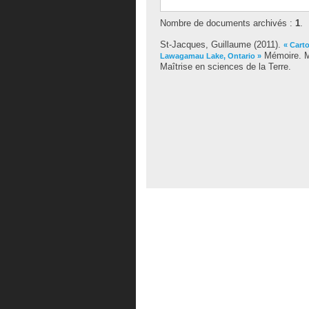
Nombre de documents archivés :
1
.
St-Jacques, Guillaume
(2011).
« Cart
Mémoire. Mo
Lawagamau Lake, Ontario »
Maîtrise en sciences de la Terre.