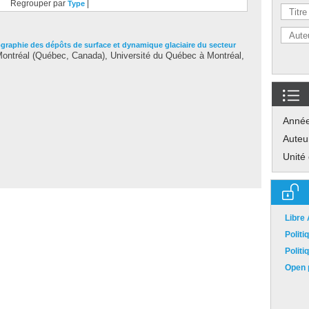
Regrouper par
|
Type
ographie des dépôts de surface et dynamique glaciaire du secteur
ntréal (Québec, Canada), Université du Québec à Montréal,
Anné
Auteu
Unité
Libre
Polit
Polit
Open p