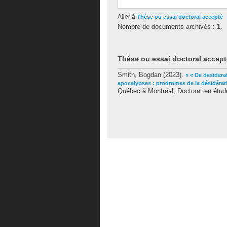
Aller à
Thèse ou essai doctoral accepté
Nombre de documents archivés :
1
.
Thèse ou essai doctoral accept
Smith, Bogdan
(2023).
« « De desidera
apocalypses : prodromes de la désidérat
Québec à Montréal, Doctorat en étude