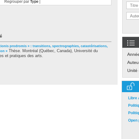
Regrouper par
Type
|
é
tionis prodromis » : transitions, spectrographies, catastérisations,
Thèse. Montréal (Québec, Canada), Université du
ion »
Anné
s et pratiques des arts.
Auteu
Unité
Libre
Polit
Polit
Open p