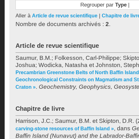
Regrouper par
Type
|
Aller à
|
Article de revue scientifique
Chapitre de livr
Nombre de documents archivés :
2
.
Article de revue scientifique
Saumur, B.M.
;
Folkesson, Carl-Philippe
;
Skipt
Joshua
;
Wodicka, Natasha
et
Johnston, Step
Precambrian Greenstone Belts of North Baffin Island
Geochronological Constraints on Magmatism and Str
.
Geochemistry, Geophysics, Geosyst
Craton »
Chapitre de livre
Harrison, J.C.
;
Saumur, B.M.
et
Skipton, D.R.
(
, dans
Ge
carving-stone resources of Baffin Island »
Baffin Island (Nunavut) and the Labrador-Baf