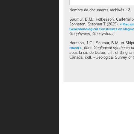
Nombre de documents archivés :
2
.
Saumur, B.M.
;
Folkesson, Carl-Phili
Johnston, Stephen T
(2025).
« Precam
Geochronological Constraints on Magmat
Geophysics, Geosystems
.
Harrison, J.C.
;
Saumur, B.M.
et
Skip
, dans
Geological synthesis o
Island »
sous la dir. de
Dafoe, L.T.
et
Bingham
Canada, coll. «Geological Survey of 