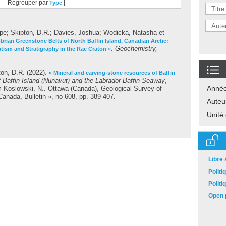
Regrouper par
|
Type
ppe
;
Skipton, D.R.
;
Davies, Joshua
;
Wodicka, Natasha
et
brian Greenstone Belts of North Baffin Island, Canadian Arctic:
.
Geochemistry,
ism and Stratigraphy in the Rae Craton »
ton, D.R.
(2022).
« Mineral and carving-stone resources of Baffin
f Baffin Island (Nunavut) and the Labrador-Baffin Seaway
,
Anné
-Koslowski, N.
. Ottawa (Canada), Geological Survey of
Canada, Bulletin », no 608, pp. 389-407.
Auteu
Unité
Libre
Polit
Polit
Open p