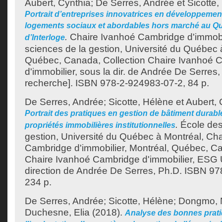
Aubert, Cynthia
;
De Serres, Andrée
et
Sicotte,
Portrait d’entreprises innovatrices en développement
logements sociaux et abordables hors marché au Qu
.
Chaire Ivanhoé Cambridge d'immobil
d’Interloge
sciences de la gestion, Université du Québec 
Québec, Canada, Collection Chaire Ivanhoé 
d'immobilier, sous la dir. de Andrée De Serres
recherche]. ISBN 978-2-924983-07-2, 84 p.
De Serres, Andrée
;
Sicotte, Hélène
et
Aubert, 
Portrait des pratiques en gestion de bâtiment durabl
.
École des
propriétés immobilières institutionnelles
gestion, Université du Québec à Montréal, Ch
Cambridge d'immobilier, Montréal, Québec, Ca
Chaire Ivanhoé Cambridge d'immobilier, ESG
direction de Andrée De Serres, Ph.D. ISBN 9
234 p.
De Serres, Andrée
;
Sicotte, Hélène
;
Dongmo, 
Duchesne, Elia
(2018).
Analyse des bonnes prati