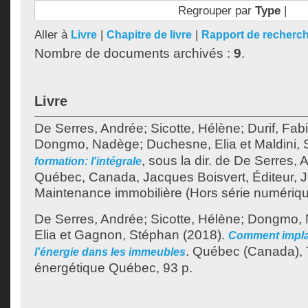
Regrouper par
Type
|
Aller à
|
|
Livre
Chapitre de livre
Rapport de recherc
Nombre de documents archivés :
9
.
Livre
De Serres, Andrée
;
Sicotte, Hélène
;
Durif, Fab
Dongmo, Nadège
;
Duchesne, Elia
et
Maldini, 
, sous la dir. de
De Serres, 
formation: l'intégrale
Québec, Canada, Jacques Boisvert, Éditeur, J
Maintenance immobilière (Hors série numérique
De Serres, Andrée
;
Sicotte, Hélène
;
Dongmo, 
Elia
et
Gagnon, Stéphan
(2018).
Comment implan
.
Québec (Canada), T
l'énergie dans les immeubles
énergétique Québec, 93 p.