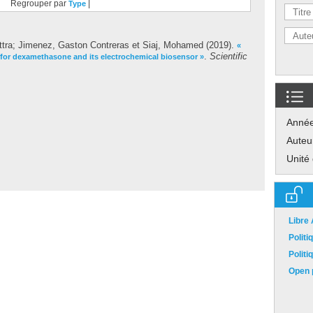
Regrouper par
|
Type
ttra
;
Jimenez, Gaston Contreras
et
Siaj, Mohamed
(2019).
«
.
Scientific
d for dexamethasone and its electrochemical biosensor »
Anné
Auteu
Unité
Libre
Polit
Polit
Open p