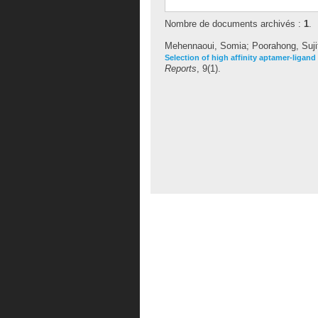
Nombre de documents archivés :
1
.
Mehennaoui, Somia
;
Poorahong, Suji
Selection of high affinity aptamer-ligan
Reports
, 9(1).