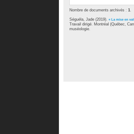
Nombre de documents archivés :
1
.
Séguéla, Jade
(2019).
« La mise en va
Travail dirigé. Montréal (Québec, Ca
muséologie.