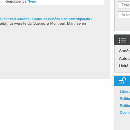
Regrouper par
|
Type
leur de l'art numérique dans les musées d'art contemporain »
nada), Université du Québec à Montréal, Maîtrise en
Anné
Auteu
Unité
Libre
Polit
Polit
Open p