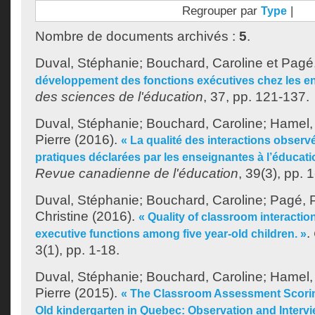
Regrouper par
|
Type
Nombre de documents archivés :
5
.
Duval, Stéphanie
;
Bouchard, Caroline
et
Pagé,
développement des fonctions exécutives chez les en
des sciences de l'éducation
, 37, pp. 121-137.
Duval, Stéphanie
;
Bouchard, Caroline
;
Hamel, 
Pierre
(2016).
« La qualité des interactions observé
pratiques déclarées par les enseignantes à l’éducati
Revue canadienne de l'éducation
, 39(3), pp. 
Duval, Stéphanie
;
Bouchard, Caroline
;
Pagé, P
Christine
(2016).
« Quality of classroom interactio
.
executive functions among five year-old children. »
3(1), pp. 1-18.
Duval, Stéphanie
;
Bouchard, Caroline
;
Hamel, 
Pierre
(2015).
« The Classroom Assessment Scoring
Old kindergarten in Quebec: Observation and Intervie