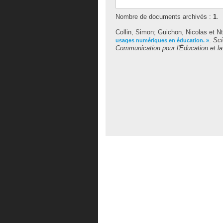
Nombre de documents archivés :
1
.
Collin, Simon
;
Guichon, Nicolas
et
Nt
.
Sci
usages numériques en éducation. »
Communication pour l'Éducation et l