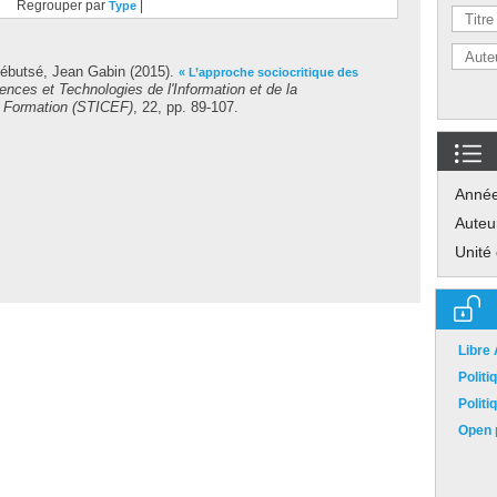
Regrouper par
|
Type
ébutsé, Jean Gabin
(2015).
« L’approche sociocritique des
ences et Technologies de l'Information et de la
a Formation (STICEF)
, 22, pp. 89-107.
Anné
Auteu
Unité
Libre
Polit
Polit
Open p