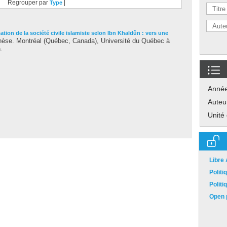
Regrouper par
|
Type
ation de la société civile islamiste selon Ibn Khaldûn : vers une
èse. Montréal (Québec, Canada), Université du Québec à
.
Anné
Auteu
Unité
Libre
Polit
Polit
Open p