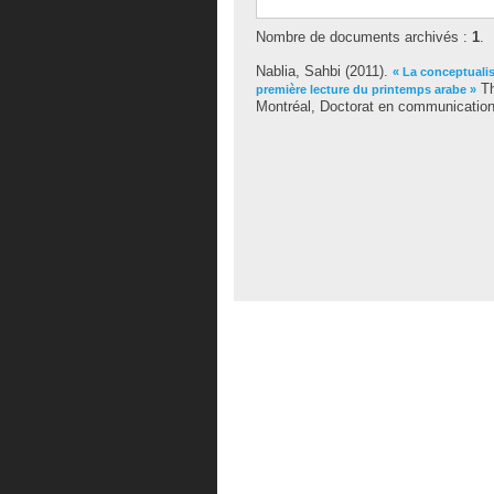
Nombre de documents archivés :
1
.
Nablia, Sahbi
(2011).
« La conceptualis
Th
première lecture du printemps arabe »
Montréal, Doctorat en communication