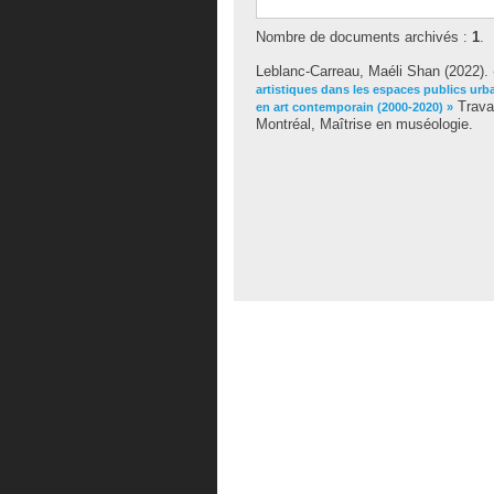
Nombre de documents archivés :
1
.
Leblanc-Carreau, Maéli Shan
(2022).
artistiques dans les espaces publics urba
Travai
en art contemporain (2000-2020) »
Montréal, Maîtrise en muséologie.