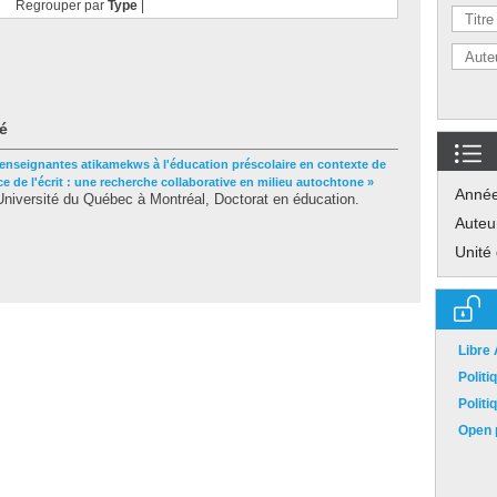
Regrouper par
Type
|
é
'enseignantes atikamekws à l'éducation préscolaire en contexte de
 de l'écrit : une recherche collaborative en milieu autochtone »
Anné
niversité du Québec à Montréal, Doctorat en éducation.
Auteu
Unité
Libre
Polit
Polit
Open p