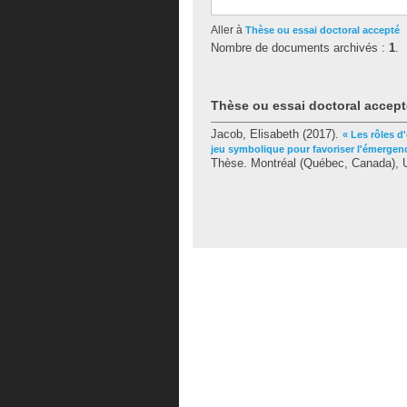
Aller à
Thèse ou essai doctoral accepté
Nombre de documents archivés :
1
.
Thèse ou essai doctoral accept
Jacob, Elisabeth
(2017).
« Les rôles d
jeu symbolique pour favoriser l'émergence
Thèse. Montréal (Québec, Canada), U