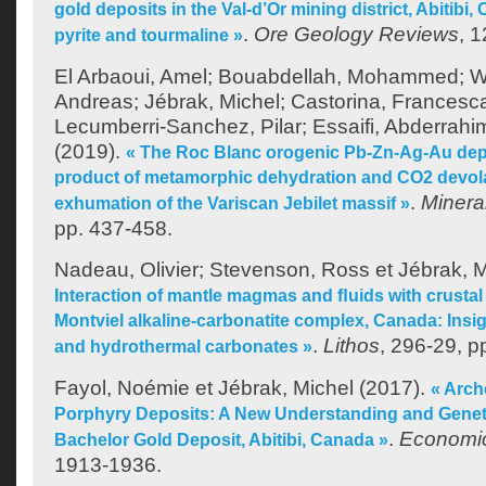
gold deposits in the Val-d’Or mining district, Abitib
.
Ore Geology Reviews
, 
pyrite and tourmaline »
El Arbaoui, Amel
;
Bouabdellah, Mohammed
;
W
Andreas
;
Jébrak, Michel
;
Castorina, Francesc
Lecumberri-Sanchez, Pilar
;
Essaifi, Abderrahi
(2019).
« The Roc Blanc orogenic Pb-Zn-Ag-Au depo
product of metamorphic dehydration and CO2 devolat
.
Minera
exhumation of the Variscan Jebilet massif »
pp. 437-458.
Nadeau, Olivier
;
Stevenson, Ross
et
Jébrak, M
Interaction of mantle magmas and ﬂuids with crustal
Montviel alkaline-carbonatite complex, Canada: Ins
.
Lithos
, 296-29, p
and hydrothermal carbonates »
Fayol, Noémie
et
Jébrak, Michel
(2017).
« Arch
Porphyry Deposits: A New Understanding and Genet
.
Economi
Bachelor Gold Deposit, Abitibi, Canada »
1913-1936.