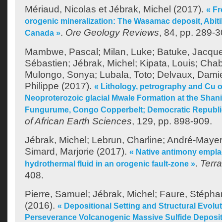
Mériaud, Nicolas
et
Jébrak, Michel
(2017).
« Fr
orogenic mineralization: The Wasamac deposit, Abiti
.
Ore Geology Reviews
, 84, pp. 289-3
Canada »
Mambwe, Pascal
;
Milan, Luke
;
Batuke, Jacqu
Sébastien
;
Jébrak, Michel
;
Kipata, Louis
;
Cha
Mulongo, Sonya
;
Lubala, Toto
;
Delvaux, Dami
Philippe
(2017).
« Lithology, petrography and Cu o
Neoproterozoic glacial Mwale Formation at the Shan
Fungurume, Congo Copperbelt; Democratic Republi
of African Earth Sciences
, 129, pp. 898-909.
Jébrak, Michel
;
Lebrun, Charline
;
André-Mayer
Simard, Marjorie
(2017).
« Native antimony empla
.
Terr
hydrothermal fluid in an orogenic fault-zone »
408.
Pierre, Samuel
;
Jébrak, Michel
;
Faure, Stépha
(2016).
« Depositional Setting and Structural Evolu
Perseverance Volcanogenic Massive Sulfide Deposit