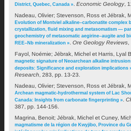
.
Economic Geology
, 
District, Quebec, Canada »
Nadeau, Olivier
;
Stevenson, Ross
et
Jébrak, M
Evolution of Montviel alkaline–carbonatite complex b
crystallization, ﬂuid mixing and metasomatism — par
geochemistry of metasomatic aegirine–augite and biot
.
Ore Geology Reviews
,
REE–Nb mineralization »
Fayol, Noémie
;
Jébrak, Michel
et
Harris, Lyal 
magnetic signature of Neoarchean alkaline intrusions
deposits: Signiﬁcance and exploration implications 
Research
, 283, pp. 13-23.
Nadeau, Olivier
;
Stevenson, Ross
et
Jébrak, M
Archean magmatic-hydrothermal system of Lac Shortt
.
C
Canada: Insights from carbonate ﬁngerprinting »
387, pp. 144-156.
Magrina, Benoit
;
Jébrak, Michel
et
Cuney, Mic
magmatisme de la région de Kwyjibo, Province du Gr