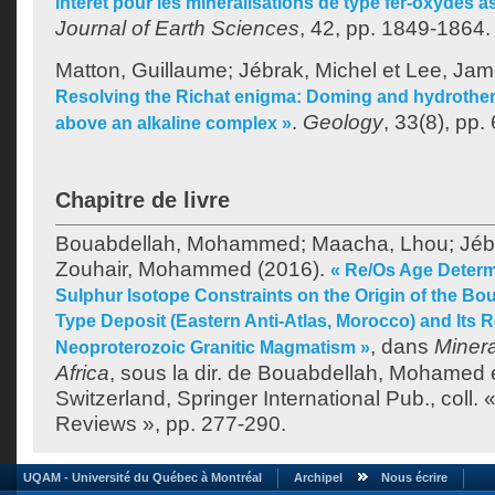
intérêt pour les minéralisations de type fer-oxydes a
Journal of Earth Sciences
, 42, pp. 1849-1864.
Matton, Guillaume
;
Jébrak, Michel
et
Lee, Ja
Resolving the Richat enigma: Doming and hydrotherm
.
Geology
, 33(8), pp.
above an alkaline complex »
Chapitre de livre
Bouabdellah, Mohammed
;
Maacha, Lhou
;
Jéb
Zouhair, Mohammed
(2016).
« Re/Os Age Determ
Sulphur Isotope Constraints on the Origin of the B
Type Deposit (Eastern Anti-Atlas, Morocco) and Its R
, dans
Minera
Neoproterozoic Granitic Magmatism »
Africa
, sous la dir. de
Bouabdellah, Mohamed
Switzerland, Springer International Pub., coll
Reviews », pp. 277-290.
UQAM - Université du Québec à Montréal
Archipel
Nous écrire