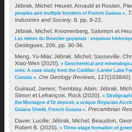
Jébrak, Michel
;
Heuret, Arnauld
et
Rostan, Pie
.
T
peoples and multiple frontiers of French Guiana »
Industries and Society
, 8, pp. 8-22.
Jébrak, Michel
;
Kroonenberg, Salomon
et
Heur
Les mines du Bouclier guyanais : esquisse historiqu
Geologues
, 206, pp. 30-36.
Meng, Yu-Miai
;
Jébrak, Michel
;
Sasseville, Chr
Xiao-Wen
(2020).
« Geochemical and mineralogica
ores: A case study from the Cadillac–Larder Lake Faul
.
Ore Geology Reviews
, 127(103840).
Canada »
Guiraud, James
;
Tremblay, Alain
;
Jébrak, Mich
Simon
et
Lefrançois, Rock
(2020).
« Stratigraph
the Montagne d’Or deposit, a unique Rhyacian Au-ri
.
Precambrian Re
Guiana Shield, French Guiana »
Daver, Lucille
;
Jébrak, Michel
;
Beaudoin, Geo
Robert B.
(2020).
« Three-stage formation of gre