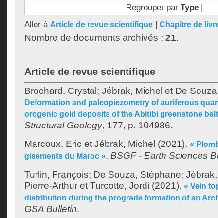
Regrouper par
Type
|
Aller à
|
Article de revue scientifique
Chapitre de livr
Nombre de documents archivés :
21
.
Article de revue scientifique
Brochard, Crystal
;
Jébrak, Michel
et
De Souza
Deformation and paleopiezometry of auriferous quar
orogenic gold deposits of the Abitibi greenstone belt
Structural Geology
, 177, p. 104986.
Marcoux, Eric
et
Jébrak, Michel
(2021).
« Plom
.
BSGF - Earth Sciences Bu
gisements du Maroc »
Turlin, François
;
De Souza, Stéphane
;
Jébrak,
Pierre-Arthur
et
Turcotte, Jordi
(2021).
« Vein to
distribution during the prograde formation of an Ar
GSA Bulletin
.