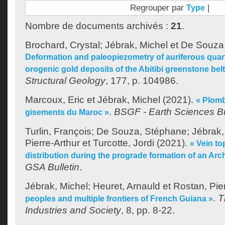
Regrouper par
|
Type
Nombre de documents archivés :
21
.
Brochard, Crystal
;
Jébrak, Michel
et
De Souza
Deformation and paleopiezometry of auriferous quar
orogenic gold deposits of the Abitibi greenstone belt
Structural Geology
, 177, p. 104986.
Marcoux, Eric
et
Jébrak, Michel
(2021).
« Plom
.
BSGF - Earth Sciences Bu
gisements du Maroc »
Turlin, François
;
De Souza, Stéphane
;
Jébrak,
Pierre-Arthur
et
Turcotte, Jordi
(2021).
« Vein to
distribution during the prograde formation of an Ar
GSA Bulletin
.
Jébrak, Michel
;
Heuret, Arnauld
et
Rostan, Pie
.
T
peoples and multiple frontiers of French Guiana »
Industries and Society
, 8, pp. 8-22.