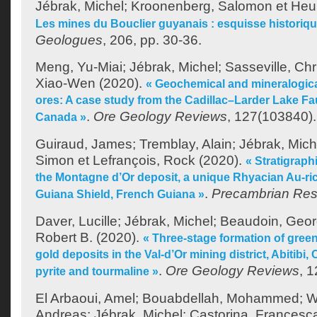
Jébrak, Michel
;
Kroonenberg, Salomon
et
Heur
Les mines du Bouclier guyanais : esquisse historiqu
Geologues
, 206, pp. 30-36.
Meng, Yu-Miai
;
Jébrak, Michel
;
Sasseville, Chr
Xiao-Wen
(2020).
« Geochemical and mineralogica
ores: A case study from the Cadillac–Larder Lake Faul
.
Ore Geology Reviews
, 127(103840).
Canada »
Guiraud, James
;
Tremblay, Alain
;
Jébrak, Mich
Simon
et
Lefrançois, Rock
(2020).
« Stratigraph
the Montagne d’Or deposit, a unique Rhyacian Au-ri
.
Precambrian Re
Guiana Shield, French Guiana »
Daver, Lucille
;
Jébrak, Michel
;
Beaudoin, Geo
Robert B.
(2020).
« Three-stage formation of gre
gold deposits in the Val-d’Or mining district, Abitib
.
Ore Geology Reviews
, 
pyrite and tourmaline »
El Arbaoui, Amel
;
Bouabdellah, Mohammed
;
W
Andreas
;
Jébrak, Michel
;
Castorina, Francesc