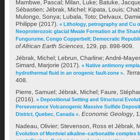
Mambwe, Pascal
;
Milan, Luke
;
Batuke, Jacqu
Sébastien
;
Jébrak, Michel
;
Kipata, Louis
;
Cha
Mulongo, Sonya
;
Lubala, Toto
;
Delvaux, Dami
Philippe
(2017).
« Lithology, petrography and Cu o
Neoproterozoic glacial Mwale Formation at the Shan
Fungurume, Congo Copperbelt; Democratic Republi
of African Earth Sciences
, 129, pp. 898-909.
Jébrak, Michel
;
Lebrun, Charline
;
André-Mayer
Simard, Marjorie
(2017).
« Native antimony empla
.
Terr
hydrothermal fluid in an orogenic fault-zone »
408.
Pierre, Samuel
;
Jébrak, Michel
;
Faure, Stépha
(2016).
« Depositional Setting and Structural Evolu
Perseverance Volcanogenic Massive Sulfide Deposit
.
Economic Geology
, 
District, Quebec, Canada »
Nadeau, Olivier
;
Stevenson, Ross
et
Jébrak, M
Evolution of Montviel alkaline–carbonatite complex b