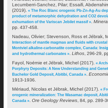
Lecumberri-Sanchez, Pilar
;
Essaifi, Abderrahi
(2019).
« The Roc Blanc orogenic Pb-Zn-Ag-Au depo
product of metamorphic dehydration and CO2 devolat
.
Minera
exhumation of the Variscan Jebilet massif »
pp. 437-458.
Nadeau, Olivier
;
Stevenson, Ross
et
Jébrak, M
Interaction of mantle magmas and ﬂuids with crustal
Montviel alkaline-carbonatite complex, Canada: Ins
.
Lithos
, 296-29, p
and hydrothermal carbonates »
Fayol, Noémie
et
Jébrak, Michel
(2017).
« Arch
Porphyry Deposits: A New Understanding and Genet
.
Economi
Bachelor Gold Deposit, Abitibi, Canada »
1913-1936.
Mériaud, Nicolas
et
Jébrak, Michel
(2017).
« Fr
orogenic mineralization: The Wasamac deposit, Abiti
.
Ore Geology Reviews
, 84, pp. 289-3
Canada »