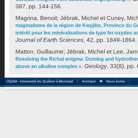
387, pp. 144-156.
Magrina, Benoit
;
Jébrak, Michel
et
Cuney, Mic
magmatisme de la région de Kwyjibo, Province du Gr
intérêt pour les minéralisations de type fer-oxydes a
Journal of Earth Sciences
, 42, pp. 1849-1864.
Matton, Guillaume
;
Jébrak, Michel
et
Lee, Ja
Resolving the Richat enigma: Doming and hydrotherm
.
Geology
, 33(8), pp.
above an alkaline complex »
UQAM - Université du Québec à Montréal
Archipel
Nous écrire