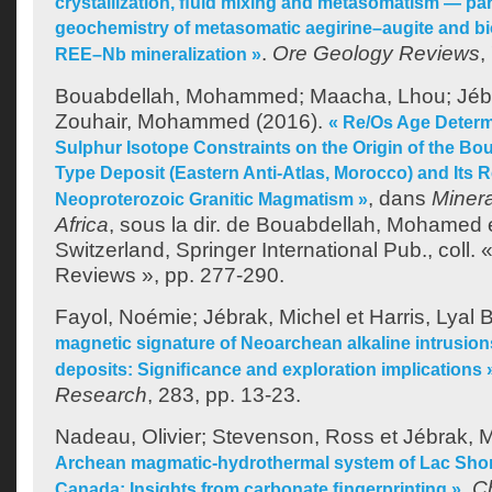
crystallization, ﬂuid mixing and metasomatism — par
geochemistry of metasomatic aegirine–augite and biot
.
Ore Geology Reviews
,
REE–Nb mineralization »
Bouabdellah, Mohammed
;
Maacha, Lhou
;
Jéb
Zouhair, Mohammed
(2016).
« Re/Os Age Determ
Sulphur Isotope Constraints on the Origin of the B
Type Deposit (Eastern Anti-Atlas, Morocco) and Its R
, dans
Minera
Neoproterozoic Granitic Magmatism »
Africa
, sous la dir. de
Bouabdellah, Mohamed
Switzerland, Springer International Pub., coll
Reviews », pp. 277-290.
Fayol, Noémie
;
Jébrak, Michel
et
Harris, Lyal 
magnetic signature of Neoarchean alkaline intrusions
deposits: Signiﬁcance and exploration implications 
Research
, 283, pp. 13-23.
Nadeau, Olivier
;
Stevenson, Ross
et
Jébrak, M
Archean magmatic-hydrothermal system of Lac Shortt
.
C
Canada: Insights from carbonate ﬁngerprinting »