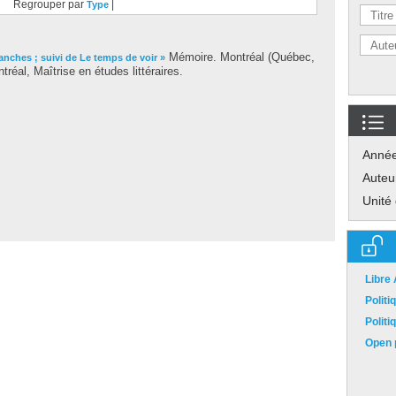
Regrouper par
|
Type
Mémoire. Montréal (Québec,
anches ; suivi de Le temps de voir »
éal, Maîtrise en études littéraires.
Anné
Auteu
Unité
Libre
Polit
Polit
Open p