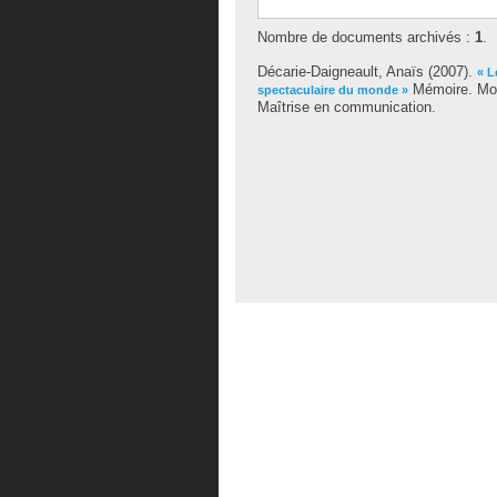
Nombre de documents archivés :
1
.
Décarie-Daigneault, Anaïs
(2007).
« L
Mémoire. Mon
spectaculaire du monde »
Maîtrise en communication.