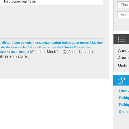
Regrouper par
Type
|
« Militantisme de voisinage, organisation politique et genre à Mexico
n de Vecinos de la Colonia Guerrero et de l'Unión Popular de
Anné
Mémoire. Montréal (Québec, Canada),
relos (1976-1988) »
rise en histoire.
Auteu
Unité
Libre
Polit
Polit
Open p