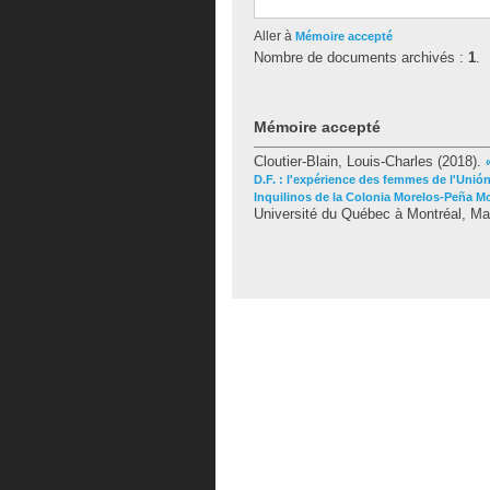
Aller à
Mémoire accepté
Nombre de documents archivés :
1
.
Mémoire accepté
Cloutier-Blain, Louis-Charles
(2018).
D.F. : l'expérience des femmes de l'Unió
Inquilinos de la Colonia Morelos-Peña Mo
Université du Québec à Montréal, Maît