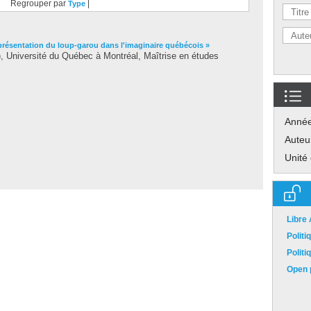
Regrouper par
|
Type
présentation du loup-garou dans l'imaginaire québécois »
 Université du Québec à Montréal, Maîtrise en études
Anné
Auteu
Unité
Libre
Polit
Polit
Open p