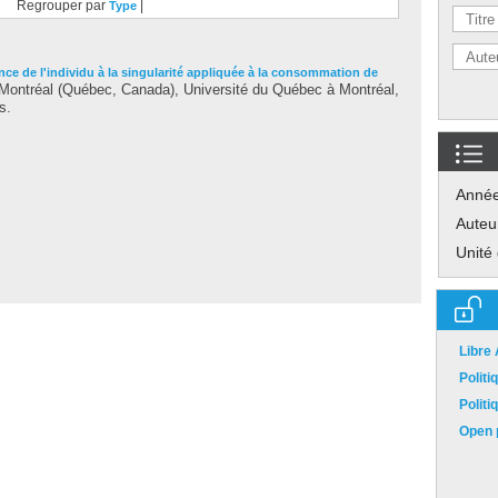
Regrouper par
|
Type
nce de l'individu à la singularité appliquée à la consommation de
ontréal (Québec, Canada), Université du Québec à Montréal,
s.
Anné
Auteu
Unité
Libre
Polit
Polit
Open p