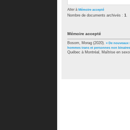
Aller à
Mémoire accepté
Nombre de documents archivés :
1
.
Mémoire accepté
Bosom, Morag
(2020).
« De nouveaux s
hommes trans et personnes non binaires
Québec à Montréal, Maîtrise en sexol