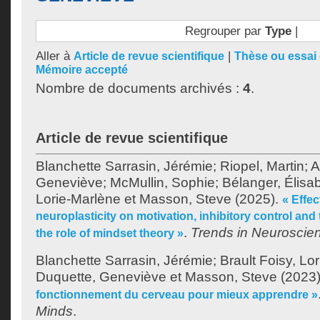
Regrouper par
Type
|
Aller à
|
Article de revue scientifique
Thèse ou essai 
Mémoire accepté
Nombre de documents archivés :
4
.
Article de revue scientifique
Blanchette Sarrasin, Jérémie
;
Riopel, Martin
;
A
Geneviève
;
McMullin, Sophie
;
Bélanger, Élisa
Lorie-Marlène
et
Masson, Steve
(2025).
« Effec
neuroplasticity on motivation, inhibitory control an
.
Trends in Neuroscie
the role of mindset theory »
Blanchette Sarrasin, Jérémie
;
Brault Foisy, Lo
Duquette, Geneviève
et
Masson, Steve
(2023
fonctionnement du cerveau pour mieux apprendre »
Minds
.