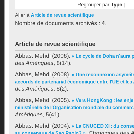
Regrouper par
Type
|
Aller à
Article de revue scientifique
Nombre de documents archivés :
4
.
Article de revue scientifique
Abbas, Mehdi
(2008).
« Le cycle de Doha n'aura p
des Amériques
, 8(14).
Abbas, Mehdi
(2008).
« Une reconnexion asymétri
accords de partenariat économique entre l'UE et les
des Amériques
, 8(2).
Abbas, Mehdi
(2005).
« Vers HongKong : les enje
ministérielle de l’Organisation mondiale du commerc
Amériques
, 5(41).
Abbas, Mehdi
(2004).
« La CNUCED XI : du cons
.
Chroniques des 
au consensus de Sao Paolo? »