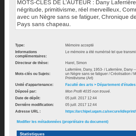
MOTS-CLÉS DE L’AUTEUR : Dany Laferrière, cr
négritude, primitivisme, réel merveilleux, Com
avec un Nègre sans se fatiguer, Chronique de
Pays sans chapeau.
Type:
Mémoire accepté
Informations
Le mémoire a été numérisé tel que transmis
complémentaires:
Directeur de thèse:
Harel, Simon
Laferrière, Dany, 1953- / Laferrière, Dany 
Mots-clés ou Sujets:
un Nègre sans se fatiguer / Créolisation / M
Primitivisme (Art)
Unité d'appartenance:
Faculté des arts > Département d'études 
Déposé par:
Mon Profil 4035 non trouvé.
Date de dépôt:
05 juill. 2017 12:44
Dernière modification:
05 juill. 2017 12:44
Adresse URL :
https://archipel.uqam.ca/secure/id/eprint
Modifier les métadonnées (propriétaire du document)
Statistiques