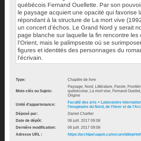
québécois Fernand Ouellette. Par son pouvoi
le paysage acquiert une opacité qui favorise l
répondant à la structure de La mort vive (199
un concert d’échos. Le Grand Nord y serait n
page blanche sur laquelle la fin rencontre les 
l’Orient, mais le palimpseste où se surimpose
figures et identités des personnages du roma
l’écrivain.
Type:
Chapitre de livre
Paysage, Nord, Littérature, Parole, Frontiè
Mots-clés ou Sujets:
québécoise, La mort vive, Fernand Ouellet
Origine
Faculté des arts > Laboratoire internatio
Unité d'appartenance:
l'imaginaire du Nord, de l'hiver et de l'Ar
Déposé par:
Daniel Chartier
Date de dépôt:
06 juill. 2017 09:08
Dernière modification:
06 juill. 2017 09:08
Adresse URL :
https://archipel.uqam.ca/secure/id/eprint