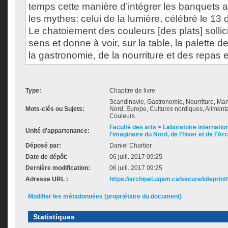
temps cette manière d’intégrer les banquets a
les mythes: celui de la lumière, célébré le 13
Le chatoiement des couleurs [des plats] sollici
sens et donne à voir, sur la table, la palette d
la gastronomie, de la nourriture et des repas
Type:
Chapitre de livre
Scandinavie, Gastronomie, Nourriture, Mange
Mots-clés ou Sujets:
Nord, Europe, Cultures nordiques, Aliment
Couleurs
Faculté des arts > Laboratoire internatio
Unité d'appartenance:
l'imaginaire du Nord, de l'hiver et de l'Ar
Déposé par:
Daniel Chartier
Date de dépôt:
06 juill. 2017 09:25
Dernière modification:
06 juill. 2017 09:25
Adresse URL :
https://archipel.uqam.ca/secure/id/eprint
Modifier les métadonnées (propriétaire du document)
Statistiques