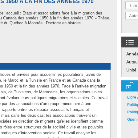
 1950 À LA FIN DES ANNÉES 1970
de l'accueil : États et associations face à la migration des
 au Canada des années 1950 à la fin des années 1970 » Thèse.
é du Québec à Montréal, Doctorat en histoire.
Anné
Auteu
Unité
liques et privées pour accueillir les populations juives de
rie, le Maroc et la Tunisie en France et au Canada dans la
s 1950 et la fin des années 1970. Face à l'arrivée migration
is, de Tunisiens, de Marocains, les organisations juives
Libre
ont évoluer leurs politiques migratoires et sociales. Ce travail
ée par des associations d'un groupe minoritaire à une
Polit
 rapports entre les réseaux associatifs français et
Polit
, mais dans les deux cas, les associations trouvent un
Open p
ciales en direction de migrants qu'elles identifient comme
 rôles entre structures de la société civile et les pouvoirs
ratiques d'intervention sociale. Ce travail analyse les