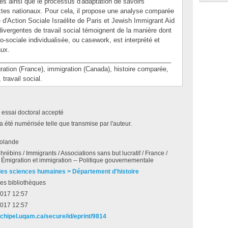
ues ainsi que le processus d'adaptation de savoirs
tes nationaux. Pour cela, il propose une analyse comparée
d'Action Sociale Israélite de Paris et Jewish Immigrant Aid
ivergentes de travail social témoignent de la manière dont
o-sociale individualisée, ou casework, est interprété et
aux.
________________________________________________
on (France), immigration (Canada), histoire comparée,
 travail social.
 essai doctoral accepté
a été numérisée telle que transmise par l'auteur.
olande
hrébins / Immigrants / Associations sans but lucratif / France /
Émigration et immigration -- Politique gouvernementale
des sciences humaines > Département d'histoire
es bibliothèques
2017 12:57
2017 12:57
rchipel.uqam.ca/secure/id/eprint/9814