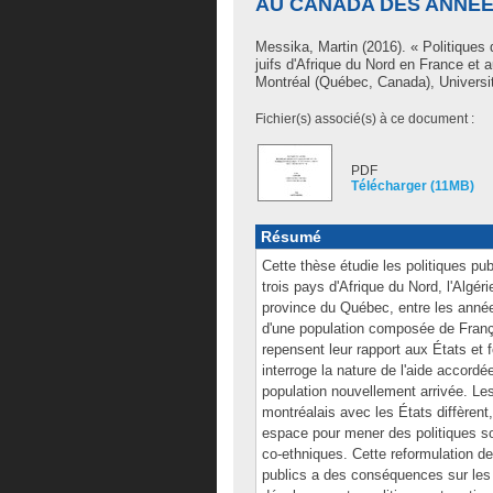
AU CANADA DES ANNÉES
Messika, Martin
(2016). « Politiques 
juifs d'Afrique du Nord en France et
Montréal (Québec, Canada), Universit
Fichier(s) associé(s) à ce document :
PDF
Télécharger (11MB)
Résumé
Cette thèse étudie les politiques pub
trois pays d'Afrique du Nord, l'Algé
province du Québec, entre les année
d'une population composée de França
repensent leur rapport aux États et f
interroge la nature de l'aide accord
population nouvellement arrivée. Les
montréalais avec les États diffèrent
espace pour mener des politiques so
co-ethniques. Cette reformulation des
publics a des conséquences sur les p