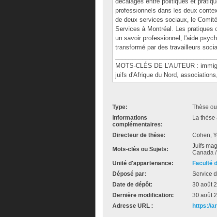
décalages entre politiques et pratiq
professionnels dans les deux contex
de deux services sociaux, le Comité 
Services à Montréal. Les pratiques d
un savoir professionnel, l'aide psych
transformé par des travailleurs soci
______________________________
MOTS-CLÉS DE L’AUTEUR : immigrati
juifs d'Afrique du Nord, associations,
Type:
Thèse ou
Informations
La thèse 
complémentaires:
Directeur de thèse:
Cohen, Y
Juifs mag
Mots-clés ou Sujets:
Canada / 
Unité d'appartenance:
Faculté 
Déposé par:
Service d
Date de dépôt:
30 août 
Dernière modification:
30 août 
Adresse URL :
https://a