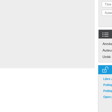
Anné
Auteu
Unité
Libre
Polit
Polit
Open p