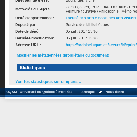
Directeur de thèse:
Boulanger, Michel
Camus, Albert, 1913-1960. La Chute / Heid
Mots-clés ou Sujets:
Peinture figurative / Philosophie / Mémoire
Unité d'appartenance:
Faculté des arts > École des arts visuels
Déposé par:
Service des bibliothèques
Date de dépôt:
05 juill. 2017 15:36
Dernière modification:
05 juill. 2017 15:36
Adresse URL :
https://archipel.uqam.ca/secure/id/eprint
Modifier les métadonnées (propriétaire du document)
Statistiques
Voir les statistiques sur cinq ans...
UQAM - Université du Québec à Montréal
Archipel
Nous écrire