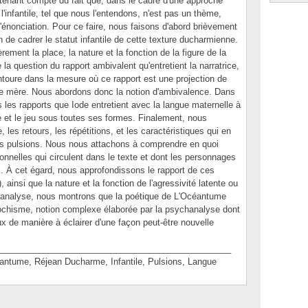
e, tenant compte du fait que, dans le cadre d'une approche
 l'infantile, tel que nous l'entendons, n'est pas un thème,
l'énonciation. Pour ce faire, nous faisons d'abord brièvement
in de cadrer le statut infantile de cette texture ducharmienne.
ement la place, la nature et la fonction de la figure de la
la question du rapport ambivalent qu'entretient la narratrice,
ntoure dans la mesure où ce rapport est une projection de
opre mère. Nous abordons donc la notion d'ambivalence. Dans
es rapports que Iode entretient avec la langue maternelle à
ité et le jeu sous toutes ses formes. Finalement, nous
 les retours, les répétitions, et les caractéristiques qui en
des pulsions. Nous nous attachons à comprendre en quoi
onnelles qui circulent dans le texte et dont les personnages
ts. À cet égard, nous approfondissons le rapport de ces
), ainsi que la nature et la fonction de l'agressivité latente ou
e analyse, nous montrons que la poétique de L'Océantume
sochisme, notion complexe élaborée par la psychanalyse dont
 de manière à éclairer d'une façon peut-être nouvelle
________________________________________________
ume, Réjean Ducharme, Infantile, Pulsions, Langue