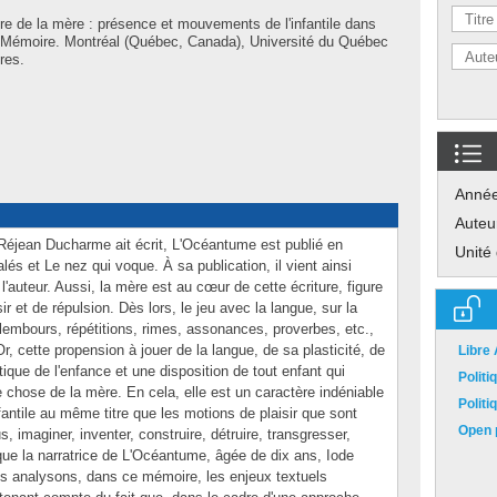
e de la mère : présence et mouvements de l'infantile dans
Mémoire. Montréal (Québec, Canada), Université du Québec
res.
Anné
Auteu
 Réjean Ducharme ait écrit, L'Océantume est publié en
Unité
lés et Le nez qui voque. À sa publication, il vient ainsi
 l'auteur. Aussi, la mère est au cœur de cette écriture, figure
ir et de répulsion. Dès lors, le jeu avec la langue, sur la
lembours, répétitions, rimes, assonances, proverbes, etc.,
. Or, cette propension à jouer de la langue, de sa plasticité, de
Libre
stique de l'enfance et une disposition de tout enfant qui
Polit
 chose de la mère. En cela, elle est un caractère indéniable
Polit
nfantile au même titre que les motions de plaisir que sont
Open p
us, imaginer, inventer, construire, détruire, transgresser,
 que la narratrice de L'Océantume, âgée de dix ans, Iode
us analysons, dans ce mémoire, les enjeux textuels