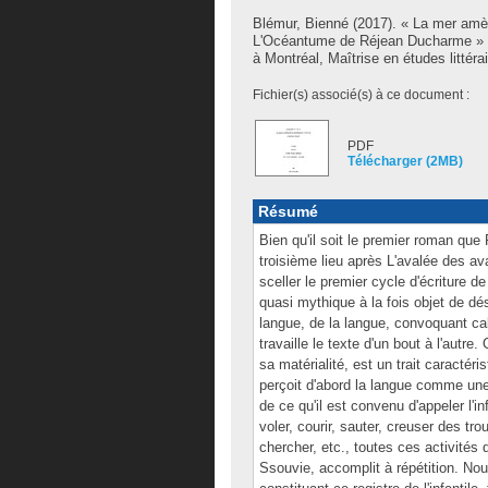
Blémur, Bienné
(2017). « La mer amèr
L'Océantume de Réjean Ducharme » 
à Montréal, Maîtrise en études littérai
Fichier(s) associé(s) à ce document :
PDF
Télécharger (2MB)
Résumé
Bien qu'il soit le premier roman que
troisième lieu après L'avalée des ava
sceller le premier cycle d'écriture de
quasi mythique à la fois objet de dés
langue, de la langue, convoquant ca
travaille le texte d'un bout à l'autre
sa matérialité, est un trait caractéri
perçoit d'abord la langue comme une
de ce qu'il est convenu d'appeler l'i
voler, courir, sauter, creuser des tro
chercher, etc., toutes ces activités
Ssouvie, accomplit à répétition. No