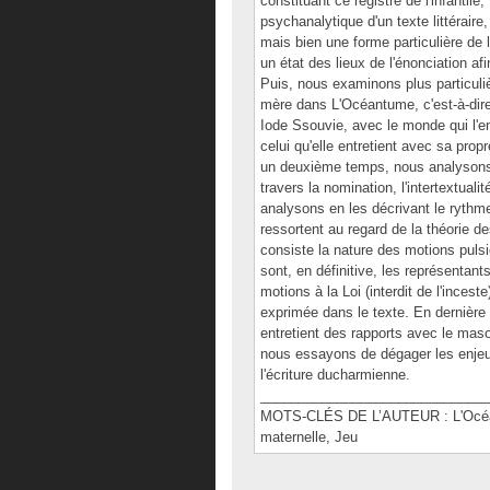
constituant ce registre de l'infantil
psychanalytique d'un texte littéraire,
mais bien une forme particulière de 
un état des lieux de l'énonciation af
Puis, nous examinons plus particulièr
mère dans L'Océantume, c'est-à-dire 
Iode Ssouvie, avec le monde qui l'e
celui qu'elle entretient avec sa pr
un deuxième temps, nous analysons l
travers la nomination, l'intertextual
analysons en les décrivant le rythme,
ressortent au regard de la théorie 
consiste la nature des motions pulsi
sont, en définitive, les représentan
motions à la Loi (interdit de l'inceste
exprimée dans le texte. En dernièr
entretient des rapports avec le ma
nous essayons de dégager les enjeux
l'écriture ducharmienne.
______________________________
MOTS-CLÉS DE L’AUTEUR : L'Océant
maternelle, Jeu