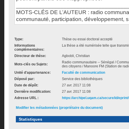
___________________________________
MOTS-CLÉS DE L’AUTEUR : radio communau
communauté, participation, développement, s
Type:
Thèse ou essai doctoral accepté
Informations
La thèse a été numérisée telle que transmis
complémentaires:
Directeur de thèse:
Agbobli, Christian
Radio communautaire -- Sénégal / Communa
Mots-clés ou Sujets:
des citoyens / Manoore FM (Station de radi
Unité d'appartenance:
Faculté de communication
Déposé par:
Service des bibliothèques
Date de dépôt:
27 avr. 2017 11:08
Dernière modification:
27 avr. 2017 11:08
Adresse URL :
https://archipel.uqam.ca/secure/id/eprint
Modifier les métadonnées (propriétaire du document)
Statistiques