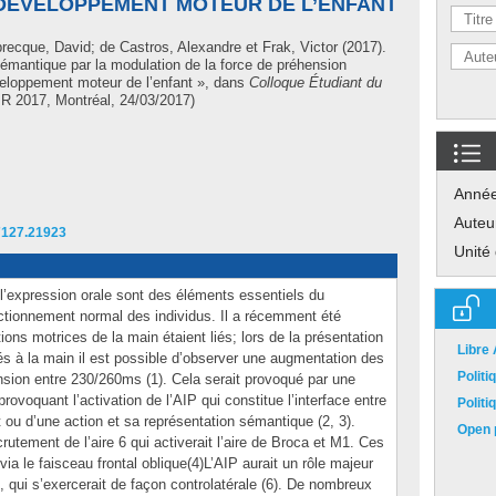
DÉVELOPPEMENT MOTEUR DE L’ENFANT
recque, David
;
de Castros, Alexandre
et
Frak, Victor
(2017).
sémantique par la modulation de la force de préhension
́veloppement moteur de l’enfant », dans
Colloque Étudiant du
R 2017, Montréal, 24/03/2017)
Anné
Auteu
7127.21923
Unité
’expression orale sont des éléments essentiels du
ctionnement normal des individus. Il a récemment été
ions motrices de la main étaient liés; lors de la présentation
Libre
́s à la main il est possible d’observer une augmentation des
Polit
nsion entre 230/260ms (1). Cela serait provoqué par une
 provoquant l’activation de l’AIP qui constitue l’interface entre
Polit
t ou d’une action et sa représentation sémantique (2, 3).
Open p
rutement de l’aire 6 qui activerait l’aire de Broca et M1. Ces
a le faisceau frontal oblique(4)L’AIP aurait un rôle majeur
), qui s’exercerait de façon controlatérale (6). De nombreux