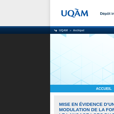
UQAM
Archipel
ACCUEIL
MISE EN ÉVIDENCE D’U
MODULATION DE LA FO