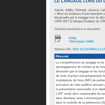
LE LANGAGE LORS DU 
Saives, Adèle
;
Clément, Jessica
;
Lab
« Mise en évidence d’une transition 
bimanuelle par le langage lors du de
CRIR 2017
(Colloque Étudiant du CRI
Fichier(s) associé(s) à ce document :
HTML
Télécharger (1MB)
Adresse URL:
DOI: 10.13140/RG.2.2.2
Résumé
La compréhension du langage et de l
développement de l’enfant et du fon
démontré que le langage et les fonct
de mots d’action sémantiquement lie
modulations de force (MF) de préhe
activation de l’aire auditive primaire
la présentation sensorielle d’un obje
L’AIP serait alors responsable du rec
deux dernières aires communiquent vi
dans le contrôle de la préhension (5