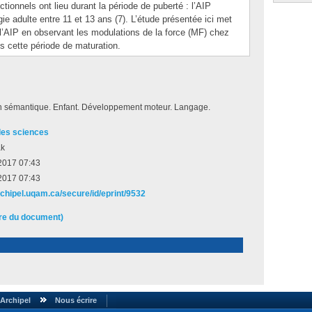
onnels ont lieu durant la période de puberté : l’AIP
 adulte entre 11 et 13 ans (7). L’étude présentée ici met
l’AIP en observant les modulations de la force (MF) chez
s cette période de maturation.
on sémantique. Enfant. Développement moteur. Langage.
des sciences
ak
2017 07:43
2017 07:43
rchipel.uqam.ca/secure/id/eprint/9532
ire du document)
Archipel
Nous écrire