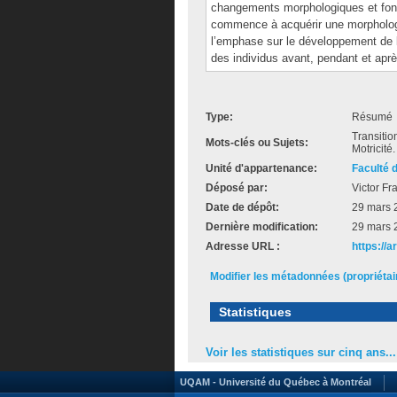
changements morphologiques et foncti
commence à acquérir une morphologie
l’emphase sur le développement de 
des individus avant, pendant et aprè
Type:
Résumé
Transiti
Mots-clés ou Sujets:
Motricité.
Unité d'appartenance:
Faculté 
Déposé par:
Victor Fr
Date de dépôt:
29 mars 
Dernière modification:
29 mars 
Adresse URL :
https://a
Modifier les métadonnées (propriéta
Statistiques
Voir les statistiques sur cinq ans...
UQAM - Université du Québec à Montréal