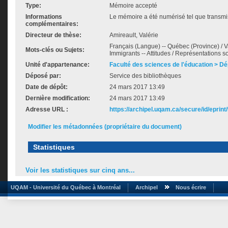
Type:
Mémoire accepté
Informations
Le mémoire a été numérisé tel que transmis
complémentaires:
Directeur de thèse:
Amireault, Valérie
Français (Langue) -- Québec (Province) / Va
Mots-clés ou Sujets:
Immigrants -- Attitudes / Représentations s
Unité d'appartenance:
Faculté des sciences de l'éducation > D
Déposé par:
Service des bibliothèques
Date de dépôt:
24 mars 2017 13:49
Dernière modification:
24 mars 2017 13:49
Adresse URL :
https://archipel.uqam.ca/secure/id/eprint
Modifier les métadonnées (propriétaire du document)
Statistiques
Voir les statistiques sur cinq ans...
UQAM - Université du Québec à Montréal
Archipel
Nous écrire