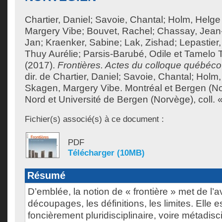
Chartier, Daniel
;
Savoie, Chantal
;
Holm, Helge
Margery Vibe
;
Bouvet, Rachel
;
Chassay, Jean
Jan
;
Kraenker, Sabine
;
Lak, Zishad
;
Lepastier
Thuy Aurélie
;
Parsis-Barubé, Odile
et
Tamelo T
(2017).
Frontières. Actes du colloque québéc
dir. de
Chartier, Daniel
;
Savoie, Chantal
;
Holm,
Skagen, Margery Vibe
.
Montréal et Bergen (No
Nord et Université de Bergen (Norvège), coll. «
Fichier(s) associé(s) à ce document :
PDF
Télécharger (10MB)
Résumé
D’emblée, la notion de « frontière » met de l’a
découpages, les définitions, les limites. Elle es
foncièrement pluridisciplinaire, voire métadis