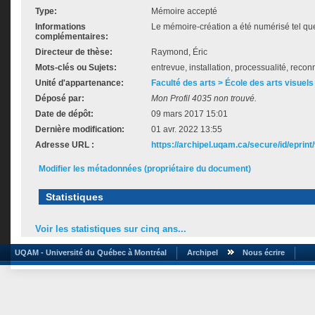
Type:
Mémoire accepté
Informations
Le mémoire-création a été numérisé tel que 
complémentaires:
Directeur de thèse:
Raymond, Éric
Mots-clés ou Sujets:
entrevue, installation, processualité, reco
Unité d'appartenance:
Faculté des arts > École des arts visuels
Déposé par:
Mon Profil 4035 non trouvé.
Date de dépôt:
09 mars 2017 15:01
Dernière modification:
01 avr. 2022 13:55
Adresse URL :
https://archipel.uqam.ca/secure/id/eprint
Modifier les métadonnées (propriétaire du document)
Statistiques
Voir les statistiques sur cinq ans...
UQAM - Université du Québec à Montréal
Archipel
Nous écrire