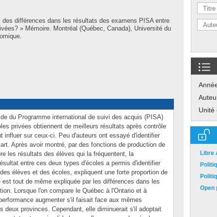
 des différences dans les résultats des examens PISA entre
rivées? » Mémoire. Montréal (Québec, Canada), Université du
nomique.
Anné
Auteu
Unité
aide du Programme international de suivi des acquis (PISA)
les privées obtiennent de meilleurs résultats après contrôle
t influer sur ceux-ci. Peu d'auteurs ont essayé d'identifier
art. Après avoir montré, par des fonctions de production de
Libre
re les résultats des élèves qui la fréquentent, la
sultat entre ces deux types d'écoles a permis d'identifier
Polit
des élèves et des écoles, expliquent une forte proportion de
Polit
ive est tout de même expliquée par les différences dans les
Open p
tion. Lorsque l'on compare le Québec à l'Ontario et à
sa performance augmenter s'il faisait face aux mêmes
s deux provinces. Cependant, elle diminuerait s'il adoptait