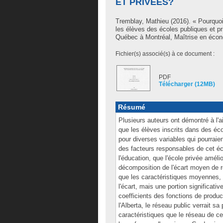
ET PRIVÉES?
Tremblay, Mathieu
(2016). « Pourquoi
les élèves des écoles publiques et p
Québec à Montréal, Maîtrise en éco
Fichier(s) associé(s) à ce document :
PDF
Télécharger (12MB)
Résumé
Plusieurs auteurs ont démontré à l'
que les élèves inscrits dans des éco
pour diverses variables qui pourraien
des facteurs responsables de cet éc
l'éducation, que l'école privée amélio
décomposition de l'écart moyen de ré
que les caractéristiques moyennes, 
l'écart, mais une portion significat
coefficients des fonctions de produc
l'Alberta, le réseau public verrait 
caractéristiques que le réseau de ce