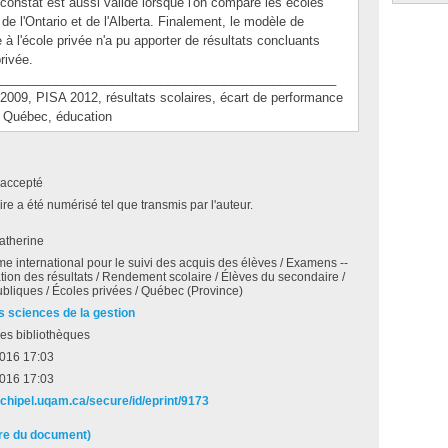
 constat est aussi valide lorsque l'on compare les écoles
e l'Ontario et de l'Alberta. Finalement, le modèle de
 à l'école privée n'a pu apporter de résultats concluants
rivée.
________________________________________________
, PISA 2012, résultats scolaires, écart de performance
e, Québec, éducation
accepté
e a été numérisé tel que transmis par l'auteur.
atherine
 international pour le suivi des acquis des élèves / Examens --
ation des résultats / Rendement scolaire / Élèves du secondaire /
bliques / Écoles privées / Québec (Province)
s sciences de la gestion
es bibliothèques
2016 17:03
2016 17:03
rchipel.uqam.ca/secure/id/eprint/9173
ire du document)