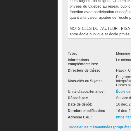
leurs façons d'enseigner. Ce dernier
privées du Québec au réseau public d
fonction avec participation endogène
quant à la valeur ajoutée de l'école p
______________________________
MOTS-CLÉS DE L’AUTEUR : PISA 2009
entre école publique et école privé
Type:
Mémoire 
Informations
Le mémoir
complémentaires:
Directeur de thèse:
Haeck, C
Programme
Mots-clés ou Sujets:
Interprét
Écoles pu
Unité d'appartenance:
École de
Déposé par:
Service d
Date de dépôt:
16 déc. 
Dernière modification:
16 déc. 
Adresse URL :
https://a
Modifier les métadonnées (propriéta