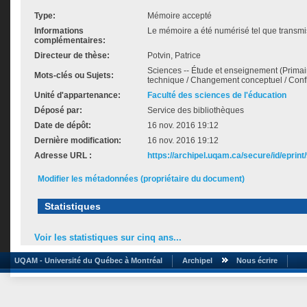
Type:
Mémoire accepté
Informations
Le mémoire a été numérisé tel que transmis
complémentaires:
Directeur de thèse:
Potvin, Patrice
Sciences -- Étude et enseignement (Primaire
Mots-clés ou Sujets:
technique / Changement conceptuel / Confli
Unité d'appartenance:
Faculté des sciences de l'éducation
Déposé par:
Service des bibliothèques
Date de dépôt:
16 nov. 2016 19:12
Dernière modification:
16 nov. 2016 19:12
Adresse URL :
https://archipel.uqam.ca/secure/id/eprint
Modifier les métadonnées (propriétaire du document)
Statistiques
Voir les statistiques sur cinq ans...
UQAM - Université du Québec à Montréal
Archipel
Nous écrire