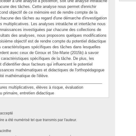
rocéder à une analyse a posteriori, soit une analyse intratâche
cune des tâches. Cette analyse nous permet d'enrichir
second objectif de ce mémoire est de rendre compte de la
 de chacune des tâches au regard d'une démarche d'investigation
 multiplicatives. Les analyses intratâche et intertâche nous
onnaissances investiguées par chacune des collections de
ésultats des analyses, nous proposons quelques modifications
troisième objectif est de rendre compte du potentiel didactique
s caractéristiques spécifiques des tâches dans lesquelles
ordent avec ceux de Giroux et Ste-Marie (2015b) à savoir
 caractéristiques spécifiques de la tâche. De plus, les
d'identifier deux facteurs qui influencent le potentiel
aissances mathématiques et didactiques de l'orthopédagogue
ivité mathématique de l'élève.
________________________________________________
 multiplicatives, élèves à risque, évaluation
primaire, entretien didactique
accepté
e a été numérisé tel que transmis par l'auteur.
acinthe