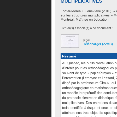
MULTIPLICATIVES
Fortier-Moreau, Geneviève
(2016). « 
sur les structures multiplicatives »
Montréal, Maîtrise en éducation.
Fichier(s) associé(s) à ce document :
PDF
Télécharger (22MB)
Résumé
Au Québec, les outils d'évaluation
d'intérêt pour les orthopédagogues p
souvent de type « papier/crayon » et 
l'intervention (Lemoyne et Lessard, 
dirigé par la professeure Giroux, qui
orthopédagogique en mathématiques.
un modèle interprétatif des conduite
du protocole d'entretien didactique 
multiplicatives. Des entretiens dida
trois identifiés à risque et deux en 
atteindre nos trois objectifs spécifiq