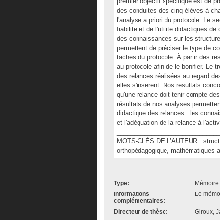
premier objectif spécifique est de p
des conduites des cinq élèves à cha
l'analyse a priori du protocole. Le 
fiabilité et de l'utilité didactiques
des connaissances sur les structures
permettent de préciser le type de c
tâches du protocole. À partir des r
au protocole afin de le bonifier. Le 
des relances réalisées au regard de
elles s'insèrent. Nos résultats conc
qu'une relance doit tenir compte des
résultats de nos analyses permettent 
didactique des relances : les conn
et l'adéquation de la relance à l'act
______________________________
MOTS-CLÉS DE L’AUTEUR : structures
orthopédagogique, mathématiques au 
Type:
Mémoire 
Informations
Le mémoir
complémentaires:
Directeur de thèse:
Giroux, J