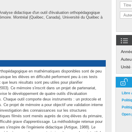
Analyse didactique d'un outil d'évaluation orthopédagogique
 Mémoire. Montréal (Québec, Canada), Université du Québec à
Anné
Auteu
Unité
 orthopédagogique en mathématiques disponibles sont de peu
uisque les élèves en difficulté performent peu à ces tests
que leurs résultats sont peu utiles pour planifier
2003). Ce mémoire s'inscrit dans un projet de partenariat,
Libre
 vise le développement de quatre outils d'évaluation
 Chaque outil comporte deux instruments : un protocole et
Polit
s. Ce projet de mémoire a pour objectif une validation interne
Polit
d'investigation des connaissances sur les structures
Open p
ctiques filmés sont menés auprès de cinq élèves du primaire,
difficulté grave d'apprentissage. La méthodologie retenue pour
ues s'inspire de l'ingénierie didactique (Artigue, 1988). Le