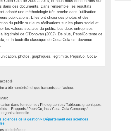
et Coca-Cola de 2009 à 2013, et nous nous concentrons sur
és dans ces documents. Dans l'ensemble, les résultats
nt adopté une méthodologie très proche dans l'utilisation
urs publications. Elles ont choisi des photos et des
ention du public sur leurs réalisations sur les plans social et
er les valeurs sociales du public. Les deux entreprises
e la légitimité de O'Donovan (2002). De plus, PepsiCo tente de
la, et la bouteille classique de Coca-Cola est devenue
.
________________________________________________
ation, photos, graphiques, légitimité, PepsiCo, Coca-
accepté
e a été numérisé tel que transmis par l'auteur.
 Marc
tion dans l'entreprise / Photographies / Tableaux, graphiques,
ciétés -- Rapports / PepsiCo, Inc. / Coca-Cola Company /
é organisationnelle
s sciences de la gestion > Département des sciences
les
es bibliothèques