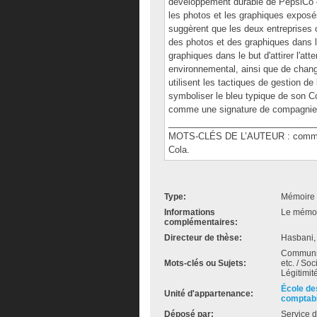
développement durable de PepsiCo 
les photos et les graphiques expos
suggèrent que les deux entreprises o
des photos et des graphiques dans le
graphiques dans le but d'attirer l'att
environnemental, ainsi que de chang
utilisent les tactiques de gestion d
symboliser le bleu typique de son Co
comme une signature de compagnie
______________________________
MOTS-CLÉS DE L’AUTEUR : communic
Cola.
Type:
Mémoire 
Informations
Le mémoir
complémentaires:
Directeur de thèse:
Hasbani,
Communica
Mots-clés ou Sujets:
etc. / So
Légitimit
École de
Unité d'appartenance:
comptab
Déposé par:
Service d