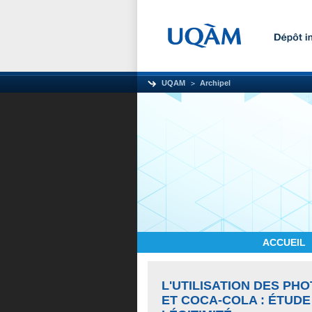
UQAM
Archipel
ACCUEIL
L'UTILISATION DES PH
ET COCA-COLA : ÉTUDE