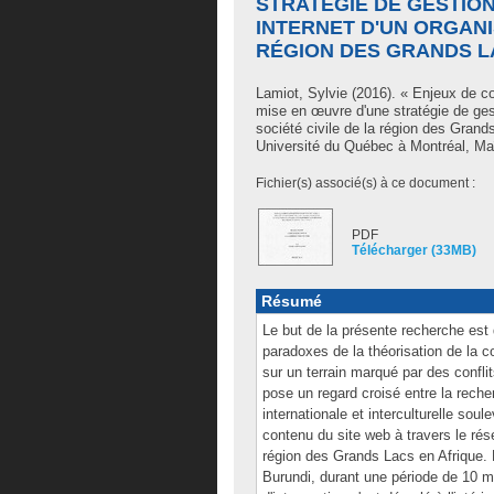
STRATÉGIE DE GESTIO
INTERNET D'UN ORGANI
RÉGION DES GRANDS L
Lamiot, Sylvie
(2016). « Enjeux de com
mise en œuvre d'une stratégie de ges
société civile de la région des Gran
Université du Québec à Montréal, Ma
Fichier(s) associé(s) à ce document :
PDF
Télécharger (33MB)
Résumé
Le but de la présente recherche est 
paradoxes de la théorisation de la 
sur un terrain marqué par des conflit
pose un regard croisé entre la rech
internationale et interculturelle sou
contenu du site web à travers le rése
région des Grands Lacs en Afrique. L
Burundi, durant une période de 10 m