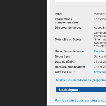
Type:
Mémoire 
Informations
Le mémoir
complémentaires:
Directeur de thèse:
Agbobli, 
Communica
Communic
Mots-clés ou Sujets:
l'informa
Systèmes
des (Afri
Unité d'appartenance:
Faculté 
Déposé par:
Service d
Date de dépôt:
03 oct. 2
Dernière modification:
03 oct. 2
Adresse URL :
https://a
Modifier les métadonnées (propriéta
Statistiques
Voir les statistiques sur cinq ans...