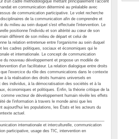
rieur d'un cadre méthodologique mettant principalement l'accent
un mandat en communication déterminé au préalable avec
cessus de communication participative. Le volet recherche
tidisciplinaires de la communication afin de comprendre et
ité du milieu au sein duquel s'est effectuée l'intervention. Le
elle positionne l'individu et son altérité au cœur de son
rain différent de son milieu de départ et celui de
nne la relation entretenue entre l'organisme au sein duquel
n et les cadres politiques, sociaux et économiques qui le
égionale et internationale. Le concept de communication
texte du nouveau développement et propose un modèle de
rvention d'un facilitateur. La relation dialogique entre droits
que l'exercice du rôle des communications dans le contexte
 à la réalisation des droits humains universels en
des individus, à la démocratisation des sociétés et à la
x, économiques et politiques. Enfin, la théorie critique de la
IC comme vecteur de développement humain révèle les effets
été de l'information à travers le monde ainsi que les
 aujourd'hui les populations, les États et les acteurs du
ntexte actuel.
________________________________________________
tion internationale et interculturelle, communication
n participative, usage des TIC, intervention en