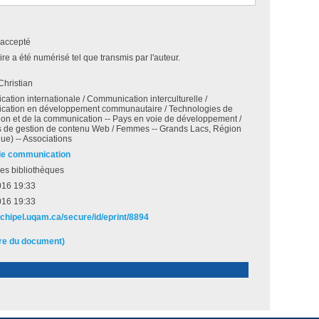
accepté
e a été numérisé tel que transmis par l'auteur.
Christian
tion internationale / Communication interculturelle /
ation en développement communautaire / Technologies de
tion et de la communication -- Pays en voie de développement /
 de gestion de contenu Web / Femmes -- Grands Lacs, Région
que) -- Associations
de communication
es bibliothèques
016 19:33
016 19:33
rchipel.uqam.ca/secure/id/eprint/8894
ire du document)