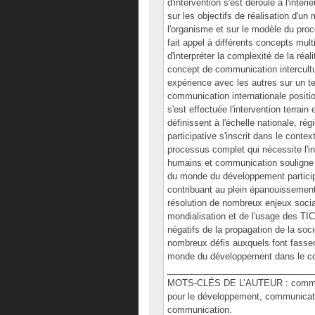
d'intervention s'est déroulé à l'inté
sur les objectifs de réalisation d'
l'organisme et sur le modèle du pro
fait appel à différents concepts mul
d'interpréter la complexité de la réal
concept de communication intercultur
expérience avec les autres sur un ter
communication internationale positio
s'est effectuée l'intervention terrai
définissent à l'échelle nationale, r
participative s'inscrit dans le con
processus complet qui nécessite l'inte
humains et communication souligne 
du monde du développement participe
contribuant au plein épanouissement 
résolution de nombreux enjeux sociau
mondialisation et de l'usage des T
négatifs de la propagation de la soci
nombreux défis auxquels font fassent
monde du développement dans le co
______________________________
MOTS-CLÉS DE L’AUTEUR : communica
pour le développement, communicatio
communication.