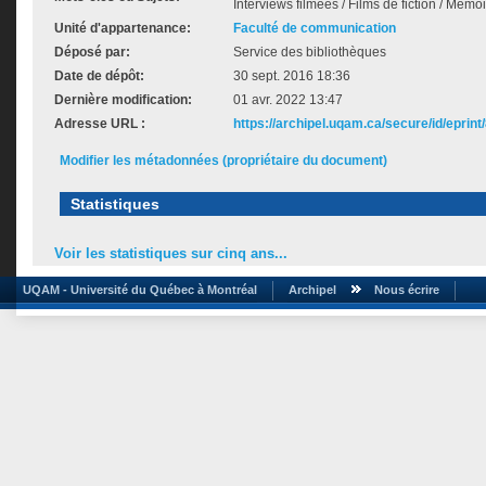
Interviews filmées / Films de fiction / Mémo
Unité d'appartenance:
Faculté de communication
Déposé par:
Service des bibliothèques
Date de dépôt:
30 sept. 2016 18:36
Dernière modification:
01 avr. 2022 13:47
Adresse URL :
https://archipel.uqam.ca/secure/id/eprint
Modifier les métadonnées (propriétaire du document)
Statistiques
Voir les statistiques sur cinq ans...
UQAM - Université du Québec à Montréal
Archipel
Nous écrire