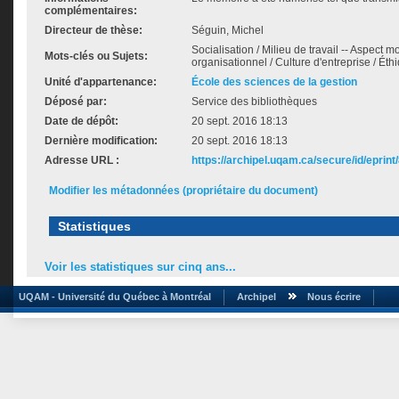
complémentaires:
Directeur de thèse:
Séguin, Michel
Socialisation / Milieu de travail -- Aspect
Mots-clés ou Sujets:
organisationnel / Culture d'entreprise / Éthi
Unité d'appartenance:
École des sciences de la gestion
Déposé par:
Service des bibliothèques
Date de dépôt:
20 sept. 2016 18:13
Dernière modification:
20 sept. 2016 18:13
Adresse URL :
https://archipel.uqam.ca/secure/id/eprint
Modifier les métadonnées (propriétaire du document)
Statistiques
Voir les statistiques sur cinq ans...
UQAM - Université du Québec à Montréal
Archipel
Nous écrire