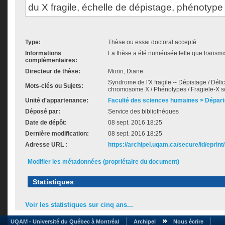
du X fragile, échelle de dépistage, phénotyp
Type:
Thèse ou essai doctoral accepté
Informations
La thèse a été numérisée telle que transmis
complémentaires:
Directeur de thèse:
Morin, Diane
Syndrome de l'X fragile -- Dépistage / Défic
Mots-clés ou Sujets:
chromosome X / Phénotypes / Fragiele-X sc
Unité d'appartenance:
Faculté des sciences humaines > Dépar
Déposé par:
Service des bibliothèques
Date de dépôt:
08 sept. 2016 18:25
Dernière modification:
08 sept. 2016 18:25
Adresse URL :
https://archipel.uqam.ca/secure/id/eprint
Modifier les métadonnées (propriétaire du document)
Statistiques
Voir les statistiques sur cinq ans...
UQAM - Université du Québec à Montréal
Archipel
Nous écrire