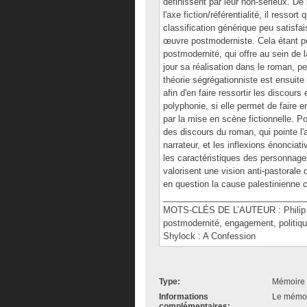
définissent par leur non-sérieux. De
l'axe fiction/référentialité, il ressort
classification générique peu satisfa
œuvre postmoderniste. Cela étant pos
postmodernité, qui offre au sein de l
jour sa réalisation dans le roman, pe
théorie ségrégationniste est ensuite 
afin d'en faire ressortir les discou
polyphonie, si elle permet de faire e
par la mise en scène fictionnelle. Po
des discours du roman, qui pointe l'a
narrateur, et les inflexions énonciat
les caractéristiques des personnages
valorisent une vision anti-pastorale d
en question la cause palestinienne
______________________________
MOTS-CLÉS DE L’AUTEUR : Philip Roth,
postmodernité, engagement, politique
Shylock : A Confession
Type:
Mémoire 
Informations
Le mémoir
complémentaires: