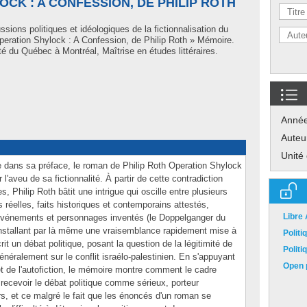
CK : A CONFESSION, DE PHILIP ROTH
sions politiques et idéologiques de la fictionnalisation du
 Operation Shylock : A Confession, de Philip Roth » Mémoire.
é du Québec à Montréal, Maîtrise en études littéraires.
Anné
Auteu
Unité
dans sa préface, le roman de Philip Roth Operation Shylock
l'aveu de sa fictionnalité. À partir de cette contradiction
 Philip Roth bâtit une intrigue qui oscille entre plusieurs
 réelles, faits historiques et contemporains attestés,
Libre
es événements et personnages inventés (le Doppelganger du
installant par là même une vraisemblance rapidement mise à
Polit
rit un débat politique, posant la question de la légitimité de
Polit
 généralement sur le conflit israélo-palestinien. En s'appuyant
Open p
 et de l'autofiction, le mémoire montre comment le cadre
e recevoir le débat politique comme sérieux, porteur
s, et ce malgré le fait que les énoncés d'un roman se