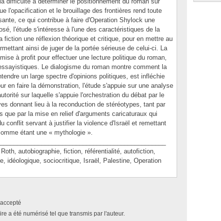
 la difficulté à déterminer le positionnement du roman sur
 que l'opacification et le brouillage des frontières rend toute
isante, ce qui contribue à faire d'Operation Shylock une
é, l'étude s'intéresse à l'une des caractéristiques de la
a fiction une réflexion théorique et critique, pour en mettre au
rmettant ainsi de juger de la portée sérieuse de celui-ci. La
mise à profit pour effectuer une lecture politique du roman,
rs essayistiques. Le dialogisme du roman montre comment la
ntendre un large spectre d'opinions politiques, est infléchie
ur en faire la démonstration, l'étude s'appuie sur une analyse
utorité sur laquelle s'appuie l'orchestration du débat par le
ives donnant lieu à la reconduction de stéréotypes, tant par
 que par la mise en relief d'arguments caricaturaux qui
u conflit servant à justifier la violence d'Israël et remettant
 comme étant une « mythologie ».
________________________________________________
 autobiographie, fiction, référentialité, autofiction,
, idéologique, sociocritique, Israël, Palestine, Operation
accepté
e a été numérisé tel que transmis par l'auteur.