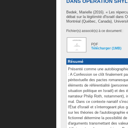
DANS OPERATION SHYLO
Bedek, Marielle
(2016). « Les répercus
débat sur la légitimité d'Israël dans
Montréal (Québec, Canada), Universit
Fichier(s) associé(s) à ce document :
PDF
Télécharger (1MB)
Résumé
Présenté comme une autobiographie 
: A Confession se clôt finalement par 
péritextuelle des pactes romanesques,
éléments de référentialité (personnes
situation politique en Israël) et d
narrateur Philip Roth, notamment), 
mal. Dans ce contexte narratif s'insc
l'État d'Israël et s'interrogeant plus
sur les théories de l'autobiographie
fictionnel détermine la possibilité d
d'arguments transmettant des valeur