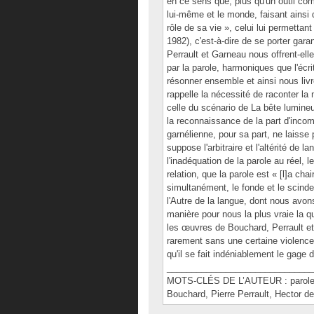
en ce sens que, plus qu'un outil com
lui-même et le monde, faisant ainsi d
rôle de sa vie », celui lui permettan
1982), c'est-à-dire de se porter gar
Perrault et Garneau nous offrent-el
par la parole, harmoniques que l'écrit
résonner ensemble et ainsi nous livr
rappelle la nécessité de raconter la 
celle du scénario de La bête lumineu
la reconnaissance de la part d'inco
garnélienne, pour sa part, ne laisse
suppose l'arbitraire et l'altérité de
l'inadéquation de la parole au réel, l
relation, que la parole est « [l]a cha
simultanément, le fonde et le scinde
l'Autre de la langue, dont nous avon
manière pour nous la plus vraie la q
les œuvres de Bouchard, Perrault 
rarement sans une certaine violence
qu'il se fait indéniablement le gage
______________________________
MOTS-CLÉS DE L’AUTEUR : parole, suj
Bouchard, Pierre Perrault, Hector d