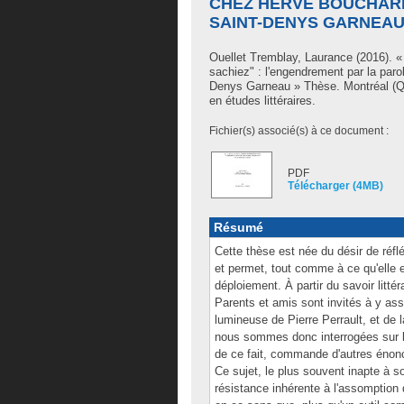
CHEZ HERVÉ BOUCHARD
SAINT-DENYS GARNEA
Ouellet Tremblay, Laurance
(2016). « 
sachiez" : l'engendrement par la paro
Denys Garneau » Thèse. Montréal (Q
en études littéraires.
Fichier(s) associé(s) à ce document :
PDF
Télécharger (4MB)
Résumé
Cette thèse est née du désir de réfléc
et permet, tout comme à ce qu'elle 
déploiement. À partir du savoir litté
Parents et amis sont invités à y as
lumineuse de Pierre Perrault, et de
nous sommes donc interrogées sur la
de ce fait, commande d'autres énonci
Ce sujet, le plus souvent inapte à so
résistance inhérente à l'assomption 