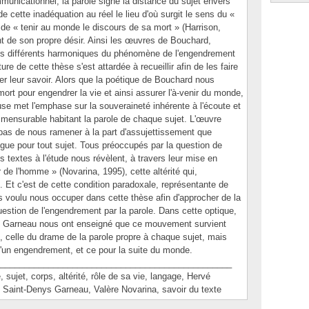
municationnel, la parole signe la distance du sujet envers
e cette inadéquation au réel le lieu d'où surgit le sens du «
t de « tenir au monde le discours de sa mort » (Harrison,
ant de son propre désir. Ainsi les œuvres de Bouchard,
les différents harmoniques du phénomène de l'engendrement
ure de cette thèse s'est attardée à recueillir afin de les faire
er leur savoir. Alors que la poétique de Bouchard nous
mort pour engendrer la vie et ainsi assurer l'à-venir du monde,
se met l'emphase sur la souveraineté inhérente à l'écoute et
mmensurable habitant la parole de chaque sujet. L'œuvre
 pas de nous ramener à la part d'assujettissement que
 langue pour tout sujet. Tous préoccupés par la question de
es textes à l'étude nous révèlent, à travers leur mise en
ir de l'homme » (Novarina, 1995), cette altérité qui,
. Et c'est de cette condition paradoxale, représentante de
s voulu nous occuper dans cette thèse afin d'approcher de la
uestion de l'engendrement par la parole. Dans cette optique,
et Garneau nous ont enseigné que ce mouvement survient
, celle du drame de la parole propre à chaque sujet, mais
 d'un engendrement, et ce pour la suite du monde.
________________________________________________
et, corps, altérité, rôle de sa vie, langage, Hervé
e Saint-Denys Garneau, Valère Novarina, savoir du texte