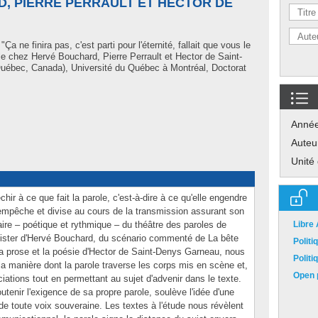
, PIERRE PERRAULT ET HECTOR DE
U
"Ça ne finira pas, c'est parti pour l'éternité, fallait que vous le
le chez Hervé Bouchard, Pierre Perrault et Hector de Saint-
uébec, Canada), Université du Québec à Montréal, Doctorat
Anné
Auteu
Unité
hir à ce que fait la parole, c'est-à-dire à ce qu'elle engendre
empêche et divise au cours de la transmission assurant son
raire – poétique et rythmique – du théâtre des paroles de
Libre
sister d'Hervé Bouchard, du scénario commenté de La bête
Polit
 la prose et la poésie d'Hector de Saint-Denys Garneau, nous
Polit
 manière dont la parole traverse les corps mis en scène et,
Open p
ations tout en permettant au sujet d'advenir dans le texte.
utenir l'exigence de sa propre parole, soulève l'idée d'une
de toute voix souveraine. Les textes à l'étude nous révèlent