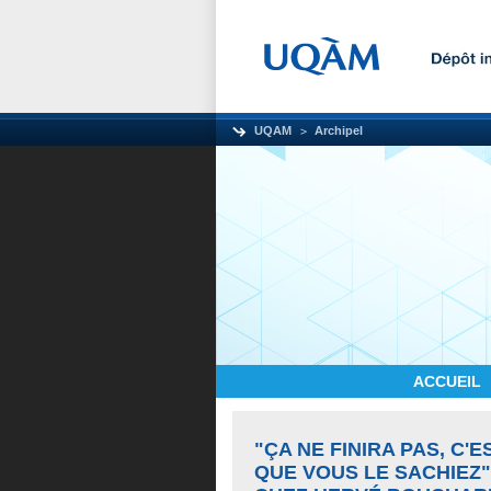
UQAM
Archipel
ACCUEIL
"ÇA NE FINIRA PAS, C'E
QUE VOUS LE SACHIEZ"