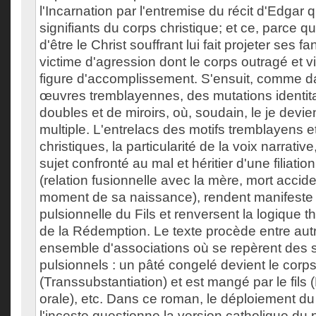
l'Incarnation par l'entremise du récit d'Edgar q
signifiants du corps christique; et ce, parce q
d'être le Christ souffrant lui fait projeter ses 
victime d'agression dont le corps outragé et v
figure d'accomplissement. S'ensuit, comme 
œuvres tremblayennes, des mutations identita
doubles et de miroirs, où, soudain, le je devient
multiple. L'entrelacs des motifs tremblayens et
christiques, la particularité de la voix narrativ
sujet confronté au mal et héritier d'une filiati
(relation fusionnelle avec la mère, mort accid
moment de sa naissance), rendent manifeste l
pulsionnelle du Fils et renversent la logique 
de la Rédemption. Le texte procède entre aut
ensemble d'associations où se repèrent des s
pulsionnels : un pâté congelé devient le corp
(Transsubstantiation) et est mangé par le fils 
orale), etc. Dans ce roman, le déploiement du 
l'inceste questionne la version catholique du 