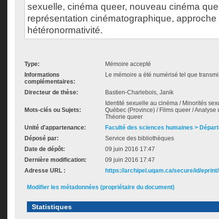
sexuelle, cinéma queer, nouveau cinéma quee
représentation cinématographique, approche 
hétéronormativité.
Type:
Mémoire accepté
Informations
Le mémoire a été numérisé tel que transmis
complémentaires:
Directeur de thèse:
Bastien-Charlebois, Janik
Identité sexuelle au cinéma / Minorités se
Mots-clés ou Sujets:
Québec (Province) / Films queer / Analyse
Théorie queer
Unité d'appartenance:
Faculté des sciences humaines > Départ
Déposé par:
Service des bibliothèques
Date de dépôt:
09 juin 2016 17:47
Dernière modification:
09 juin 2016 17:47
Adresse URL :
https://archipel.uqam.ca/secure/id/eprint
Modifier les métadonnées (propriétaire du document)
Statistiques