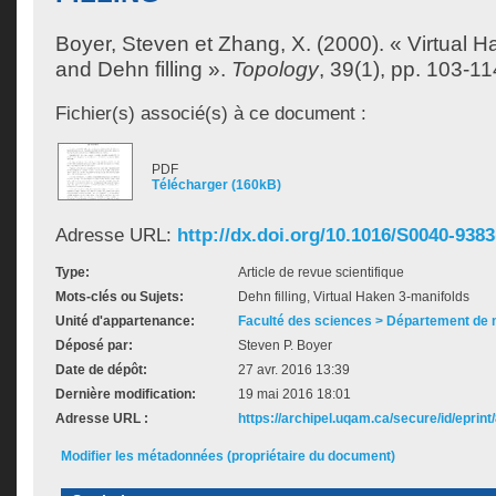
Boyer, Steven
et
Zhang, X.
(2000). « Virtual 
and Dehn filling ».
Topology
, 39(1), pp. 103-11
Fichier(s) associé(s) à ce document :
PDF
Télécharger (160kB)
Adresse URL:
http://dx.doi.org/10.1016/S0040-938
Type:
Article de revue scientifique
Mots-clés ou Sujets:
Dehn filling, Virtual Haken 3-manifolds
Unité d'appartenance:
Faculté des sciences > Département de
Déposé par:
Steven P. Boyer
Date de dépôt:
27 avr. 2016 13:39
Dernière modification:
19 mai 2016 18:01
Adresse URL :
https://archipel.uqam.ca/secure/id/eprint
Modifier les métadonnées (propriétaire du document)