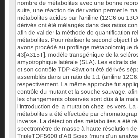
nombre de métabolites avec une bonne reprodu
suite, une réaction de dérivation permet le 
métabolites acides par l'aniline (12C6 ou 13C6
dérivés ont été mélangés dans des ratios c
afin de valider la méthode de quantification re
métabolites. Pour réaliser le second objectif 
avons procédé au profilage métabolomique d
43[A315T], modèle transgénique de la scléro
amyotrophique latérale (SLA). Les extraits d
et son contrôle TDP-43wt ont été dérivés sé
assemblés dans un ratio de 1:1 (aniline 12C6
respectivement. La même approche fut appli
contrôle du mutant et la souche sauvage, afin
les changements observés sont dûs à la mala
l'introduction de la mutation chez les vers. L
métabolites a été effectuée par chromatograp
inverse. La détection des métabolites a été ré
spectromètre de masse à haute résolution d
TripleTOF5600 d'AB Sciex (muni d'un analyse