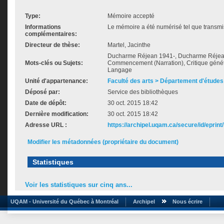
Type:
Mémoire accepté
Informations
Le mémoire a été numérisé tel que transmis
complémentaires:
Directeur de thèse:
Martel, Jacinthe
Ducharme Réjean 1941-, Ducharme Réjean 
Mots-clés ou Sujets:
Commencement (Narration), Critique généti
Langage
Unité d'appartenance:
Faculté des arts > Département d'études 
Déposé par:
Service des bibliothèques
Date de dépôt:
30 oct. 2015 18:42
Dernière modification:
30 oct. 2015 18:42
Adresse URL :
https://archipel.uqam.ca/secure/id/eprint
Modifier les métadonnées (propriétaire du document)
Statistiques
Voir les statistiques sur cinq ans...
UQAM - Université du Québec à Montréal
Archipel
Nous écrire