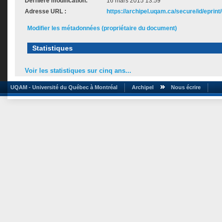
Dernière modification:
16 mars 2015 13:59
Adresse URL :
https://archipel.uqam.ca/secure/id/eprint
Modifier les métadonnées (propriétaire du document)
Statistiques
Voir les statistiques sur cinq ans...
UQAM - Université du Québec à Montréal
Archipel
Nous écrire